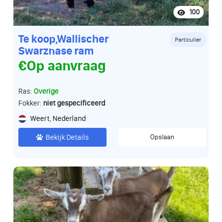
100
Te koop,Wallischer
Particulier
Swarznase ram
€Op aanvraag
Ras:
Overige
Fokker:
niet gespecificeerd
Weert, Nederland
Bekijk Details
Opslaan