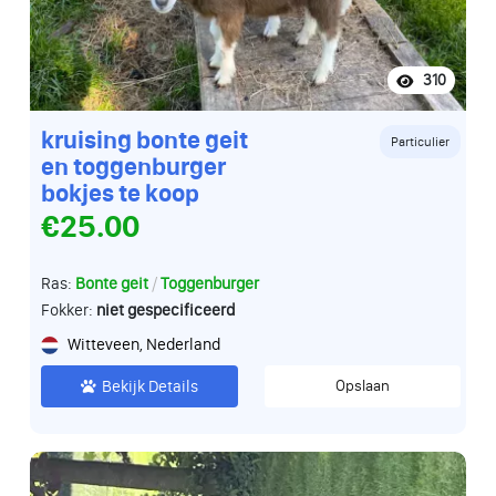
310
kruising bonte geit
Particulier
en toggenburger
bokjes te koop
€25.00
/
Ras:
Bonte geit
Toggenburger
Fokker:
niet gespecificeerd
Witteveen, Nederland
Bekijk Details
Opslaan