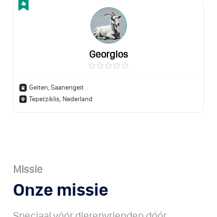
Georgios
Geiten, Saanengeit
Tepetziklis, Nederland
Missie
Onze missie
Speciaal vóór dierenvrienden dóór