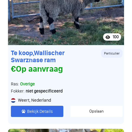
100
Te koop,Wallischer
Particulier
Swarznase ram
€Op aanvraag
Ras:
Overige
Fokker:
niet gespecificeerd
Weert, Nederland
Bekijk Details
Opslaan