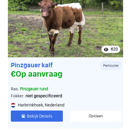
620
Pinzgauer kalf
Particulier
€Op aanvraag
Ras:
Pinzgauer rund
Fokker:
niet gespecificeerd
Harbrinkhoek, Nederland
Bekijk Details
Opslaan