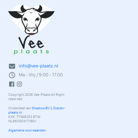
info@vee-plaats.nl
Ma - Vrij / 9:00 - 17:00
Copyright 2026 Vee-Plaats All Right
reserved
Onderdeel van
Shadow BV
&
Dieren-
plaats.nl
KVK: 77268253 BTW:
NL860954171B01
Algemene voorwaarden