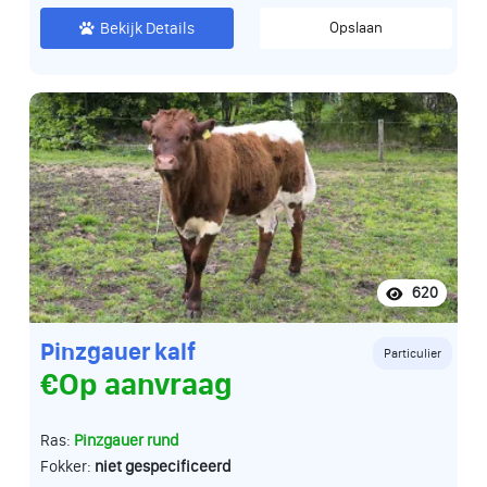
Bekijk Details
Opslaan
620
Pinzgauer kalf
Particulier
€Op aanvraag
Ras:
Pinzgauer rund
Fokker:
niet gespecificeerd