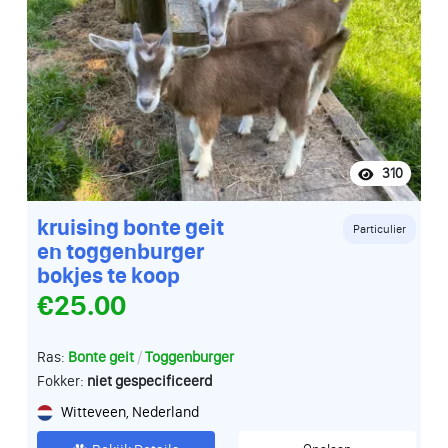
310
kruising bonte geit
Particulier
en toggenburger
bokjes te koop
€25.00
/
Ras:
Bonte geit
Toggenburger
Fokker:
niet gespecificeerd
Witteveen, Nederland