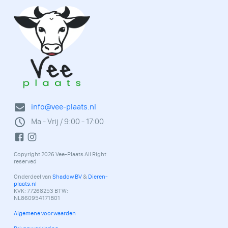
info@vee-plaats.nl
Ma - Vrij / 9:00 - 17:00
Copyright 2026 Vee-Plaats All Right
reserved
Onderdeel van
Shadow BV
&
Dieren-
plaats.nl
KVK: 77268253 BTW:
NL860954171B01
Algemene voorwaarden