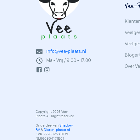
Vee-P
Klante
Veelges
Veelge
info@vee-plaats.nl
Blogar
Ma - Vrij / 9:00 - 17:00
Over Ve
Copyright 2026 Vee-
Plaats All Right reserved
Onderdeel van
Shadow
BV
&
Dieren-plaats.nl
KVK: 77268253 BTW:
NL860954171B01