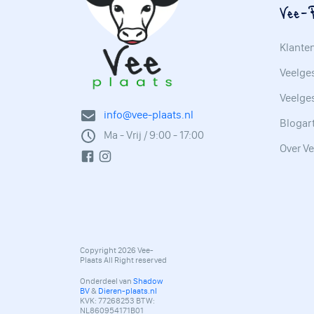
Vee-P
Klante
Veelges
Veelge
info@vee-plaats.nl
Blogar
Ma - Vrij / 9:00 - 17:00
Over Ve
Copyright 2026 Vee-
Plaats All Right reserved
Onderdeel van
Shadow
BV
&
Dieren-plaats.nl
KVK: 77268253 BTW:
NL860954171B01