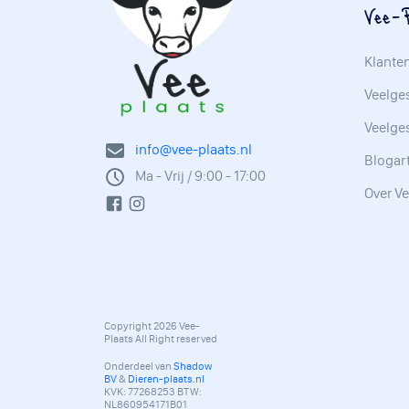
Vee-P
Klante
Veelges
Veelge
info@vee-plaats.nl
Blogar
Ma - Vrij / 9:00 - 17:00
Over Ve
Copyright 2026 Vee-
Plaats All Right reserved
Onderdeel van
Shadow
BV
&
Dieren-plaats.nl
KVK: 77268253 BTW:
NL860954171B01