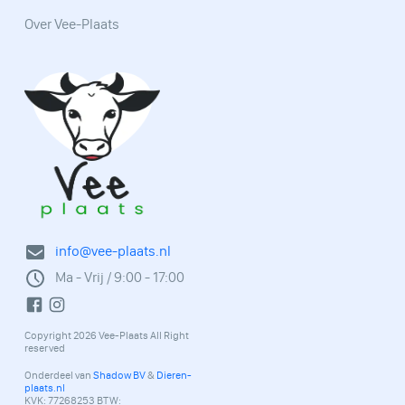
Over Vee-Plaats
info@vee-plaats.nl
Ma - Vrij / 9:00 - 17:00
Copyright 2026 Vee-Plaats All Right
reserved
Onderdeel van
Shadow BV
&
Dieren-
plaats.nl
KVK: 77268253 BTW: