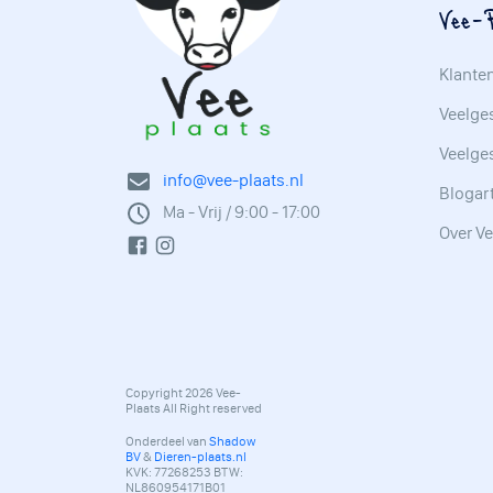
Vee-P
Klante
Veelges
Veelge
info@vee-plaats.nl
Blogar
Ma - Vrij / 9:00 - 17:00
Over Ve
Copyright 2026 Vee-
Plaats All Right reserved
Onderdeel van
Shadow
BV
&
Dieren-plaats.nl
KVK: 77268253 BTW:
NL860954171B01