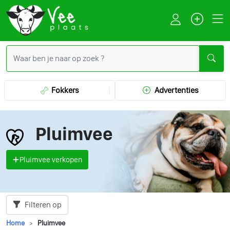
Fokkers
Advertenties
Pluimvee
Pluimvee verkopen
Filteren op
Home
Pluimvee