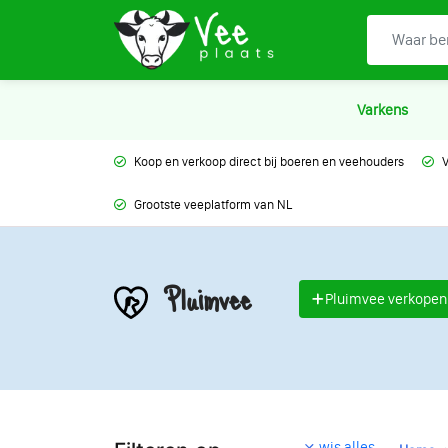
Varkens
Koop en verkoop direct bij boeren en veehouders
V
Grootste veeplatform van NL
Pluimvee
Pluimvee verkopen
wis alles