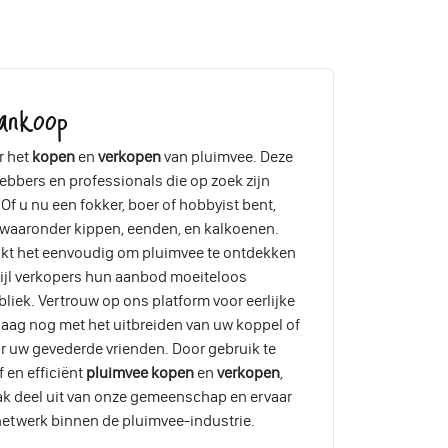
ankoop
r het
kopen
en
verkopen
van pluimvee. Deze
ebbers en professionals die op zoek zijn
Of u nu een fokker, boer of hobbyist bent,
, waaronder kippen, eenden, en kalkoenen.
akt het eenvoudig om pluimvee te ontdekken
wijl verkopers hun aanbod moeiteloos
liek. Vertrouw op ons platform voor eerlijke
aag nog met het uitbreiden van uw koppel of
r uw gevederde vrienden. Door gebruik te
 en efficiënt
pluimvee kopen
en
verkopen
,
ak deel uit van onze gemeenschap en ervaar
etwerk binnen de pluimvee-industrie.