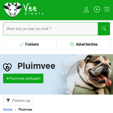
Fokkers
Advertenties
Pluimvee
Pluimvee verkopen
Filteren op
Home
Pluimvee