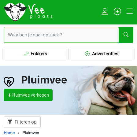
Fokkers
Advertenties
Pluimvee
Pluimvee verkopen
Filteren op
Home
Pluimvee