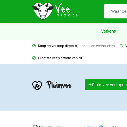
Varkens
Koop en verkoop direct bij boeren en veehouders
V
Grootste veeplatform van NL
Pluimvee
Pluimvee verkopen
wis alles