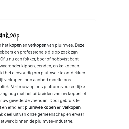
ankoop
r het
kopen
en
verkopen
van pluimvee. Deze
ebbers en professionals die op zoek zijn
Of u nu een fokker, boer of hobbyist bent,
, waaronder kippen, eenden, en kalkoenen.
akt het eenvoudig om pluimvee te ontdekken
wijl verkopers hun aanbod moeiteloos
liek. Vertrouw op ons platform voor eerlijke
aag nog met het uitbreiden van uw koppel of
r uw gevederde vrienden. Door gebruik te
 en efficiënt
pluimvee kopen
en
verkopen
,
ak deel uit van onze gemeenschap en ervaar
etwerk binnen de pluimvee-industrie.