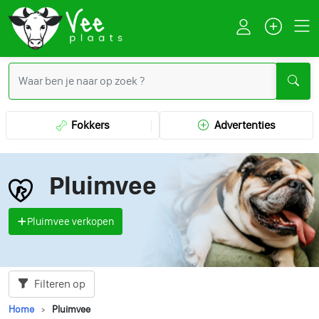
Fokkers
Advertenties
Pluimvee
Pluimvee verkopen
Filteren op
Home
Pluimvee