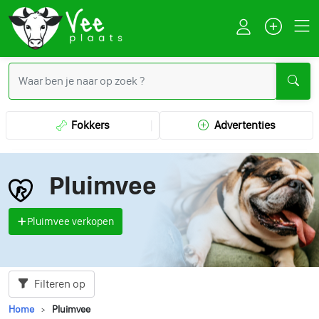
Fokkers
Advertenties
Pluimvee
Pluimvee verkopen
Filteren op
Home
Pluimvee