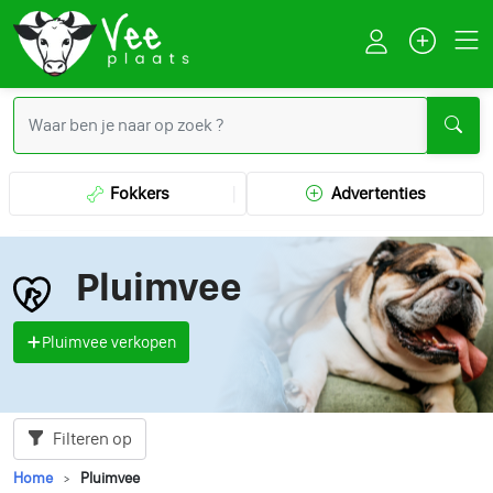
Fokkers
Advertenties
Pluimvee
Pluimvee verkopen
Filteren op
Home
Pluimvee