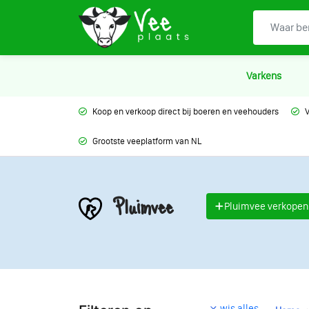
Varkens
Koop en verkoop direct bij boeren en veehouders
V
Grootste veeplatform van NL
Pluimvee
Pluimvee verkopen
wis alles