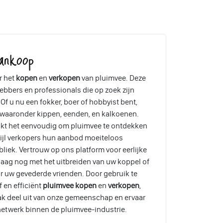
ankoop
r het
kopen
en
verkopen
van pluimvee. Deze
ebbers en professionals die op zoek zijn
Of u nu een fokker, boer of hobbyist bent,
, waaronder kippen, eenden, en kalkoenen.
akt het eenvoudig om pluimvee te ontdekken
wijl verkopers hun aanbod moeiteloos
liek. Vertrouw op ons platform voor eerlijke
aag nog met het uitbreiden van uw koppel of
r uw gevederde vrienden. Door gebruik te
 en efficiënt
pluimvee kopen
en
verkopen
,
ak deel uit van onze gemeenschap en ervaar
etwerk binnen de pluimvee-industrie.