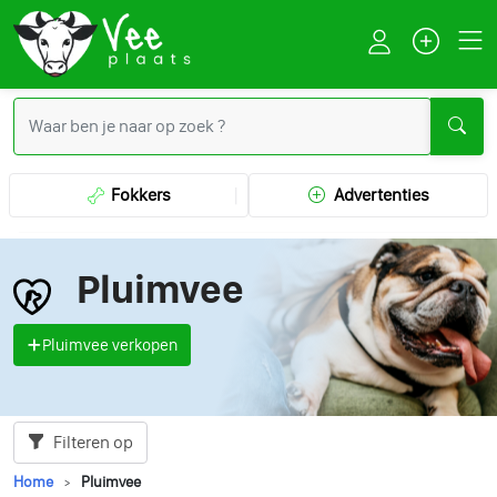
Fokkers
Advertenties
Pluimvee
Pluimvee verkopen
Filteren op
Home
Pluimvee