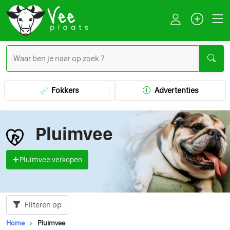
Fokkers
Advertenties
Pluimvee
Pluimvee verkopen
Filteren op
Home
Pluimvee