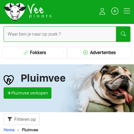
Fokkers
Advertenties
Pluimvee
Pluimvee verkopen
Filteren op
Home
Pluimvee