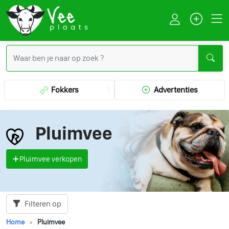
Fokkers
Advertenties
Pluimvee
Pluimvee verkopen
Filteren op
Home
Pluimvee