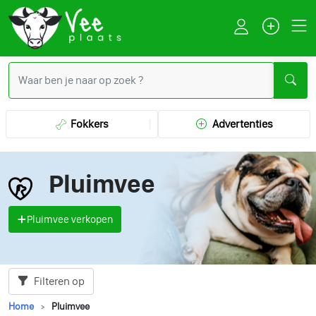
Fokkers
Advertenties
Pluimvee
Pluimvee verkopen
Filteren op
Home
Pluimvee