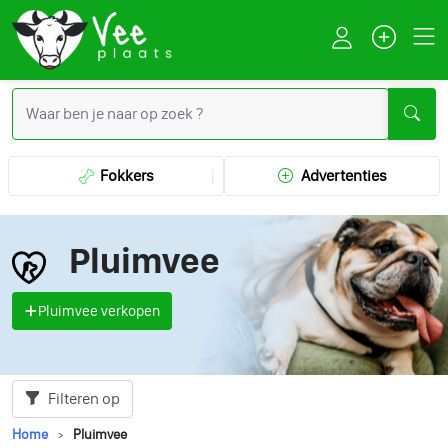
Fokkers
Advertenties
Pluimvee
Pluimvee verkopen
Filteren op
Home
Pluimvee