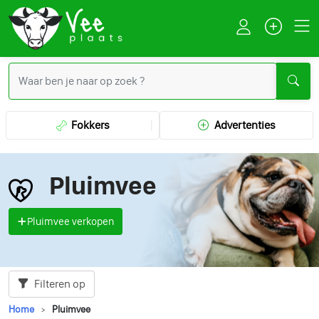
Fokkers
Advertenties
Pluimvee
Pluimvee verkopen
Filteren op
Home
Pluimvee