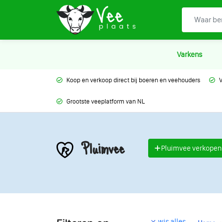
Varkens
Koop en verkoop direct bij boeren en veehouders
V
Grootste veeplatform van NL
Pluimvee
Pluimvee verkopen
wis alles