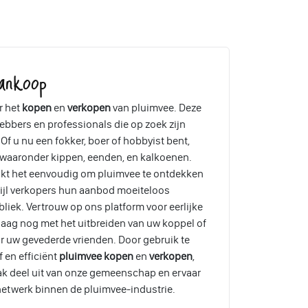
ankoop
r het
kopen
en
verkopen
van pluimvee. Deze
ebbers en professionals die op zoek zijn
Of u nu een fokker, boer of hobbyist bent,
, waaronder kippen, eenden, en kalkoenen.
akt het eenvoudig om pluimvee te ontdekken
wijl verkopers hun aanbod moeiteloos
liek. Vertrouw op ons platform voor eerlijke
aag nog met het uitbreiden van uw koppel of
r uw gevederde vrienden. Door gebruik te
 en efficiënt
pluimvee kopen
en
verkopen
,
ak deel uit van onze gemeenschap en ervaar
etwerk binnen de pluimvee-industrie.