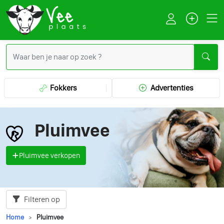
Fokkers
Advertenties
Pluimvee
Pluimvee verkopen
Filteren op
Home
Pluimvee