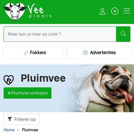
Fokkers
Advertenties
Pluimvee
Pluimvee verkopen
Filteren op
Home
Pluimvee