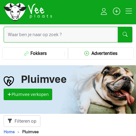
Fokkers
Advertenties
Pluimvee
Pluimvee verkopen
Filteren op
Home
Pluimvee