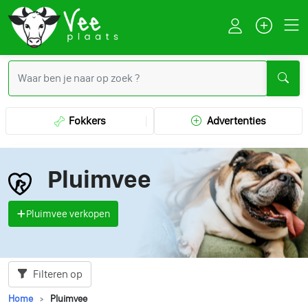
Fokkers
Advertenties
Pluimvee
Pluimvee verkopen
Filteren op
Home
Pluimvee