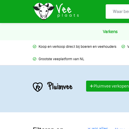
Varkens
Koop en verkoop direct bij boeren en veehouders
V
Grootste veeplatform van NL
Pluimvee
Pluimvee verkopen
wis alles