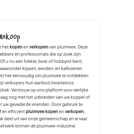
ankoop
r het
kopen
en
verkopen
van pluimvee. Deze
ebbers en professionals die op zoek zijn
Of u nu een fokker, boer of hobbyist bent,
, waaronder kippen, eenden, en kalkoenen.
akt het eenvoudig om pluimvee te ontdekken
wijl verkopers hun aanbod moeiteloos
liek. Vertrouw op ons platform voor eerlijke
aag nog met het uitbreiden van uw koppel of
r uw gevederde vrienden. Door gebruik te
 en efficiënt
pluimvee kopen
en
verkopen
,
ak deel uit van onze gemeenschap en ervaar
etwerk binnen de pluimvee-industrie.