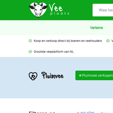
Varkens
Koop en verkoop direct bij boeren en veehouders
V
Grootste veeplatform van NL
Pluimvee
Pluimvee verkopen
wis alles