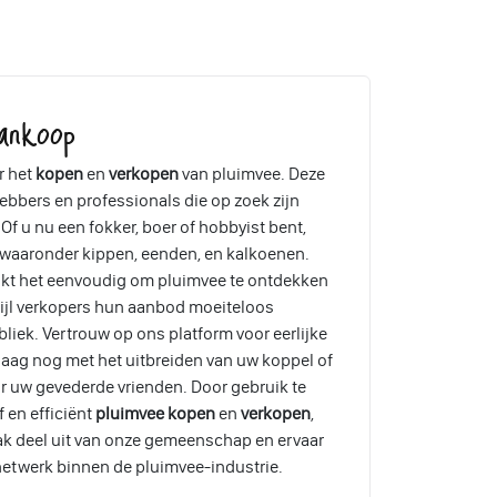
ankoop
r het
kopen
en
verkopen
van pluimvee. Deze
ebbers en professionals die op zoek zijn
Of u nu een fokker, boer of hobbyist bent,
, waaronder kippen, eenden, en kalkoenen.
akt het eenvoudig om pluimvee te ontdekken
wijl verkopers hun aanbod moeiteloos
liek. Vertrouw op ons platform voor eerlijke
aag nog met het uitbreiden van uw koppel of
r uw gevederde vrienden. Door gebruik te
 en efficiënt
pluimvee kopen
en
verkopen
,
ak deel uit van onze gemeenschap en ervaar
etwerk binnen de pluimvee-industrie.