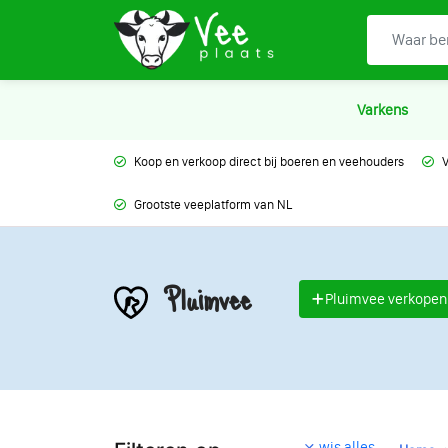
Varkens
Koop en verkoop direct bij boeren en veehouders
V
Grootste veeplatform van NL
Pluimvee
Pluimvee verkopen
wis alles