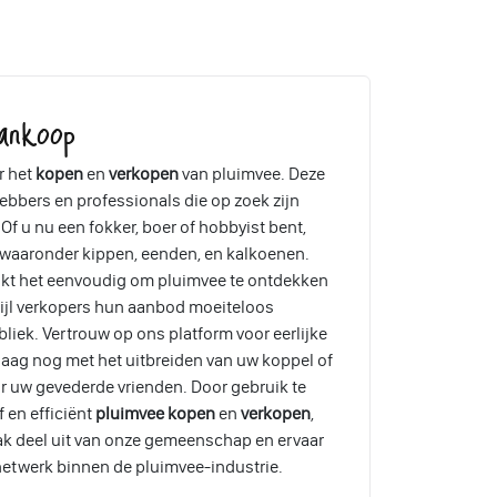
ankoop
r het
kopen
en
verkopen
van pluimvee. Deze
ebbers en professionals die op zoek zijn
Of u nu een fokker, boer of hobbyist bent,
, waaronder kippen, eenden, en kalkoenen.
akt het eenvoudig om pluimvee te ontdekken
wijl verkopers hun aanbod moeiteloos
liek. Vertrouw op ons platform voor eerlijke
aag nog met het uitbreiden van uw koppel of
r uw gevederde vrienden. Door gebruik te
 en efficiënt
pluimvee kopen
en
verkopen
,
ak deel uit van onze gemeenschap en ervaar
etwerk binnen de pluimvee-industrie.