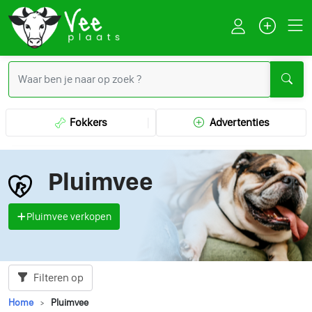
Fokkers
Advertenties
Pluimvee
Pluimvee verkopen
Filteren op
Home
Pluimvee