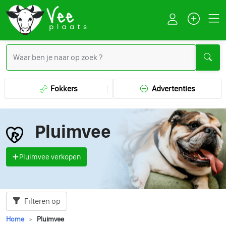
Fokkers
Advertenties
Pluimvee
Pluimvee verkopen
Filteren op
Home
Pluimvee