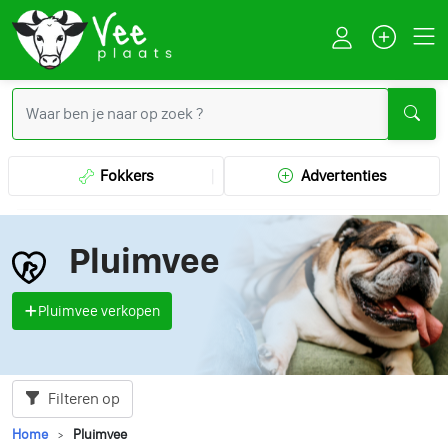
Fokkers
Advertenties
Pluimvee
Pluimvee verkopen
Filteren op
Home
Pluimvee