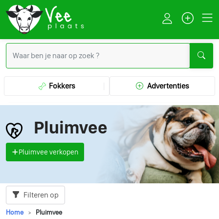
Fokkers
Advertenties
Pluimvee
Pluimvee verkopen
Filteren op
Home
Pluimvee