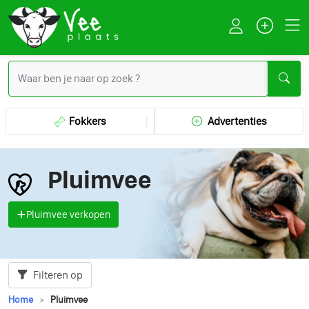
Fokkers
Advertenties
Pluimvee
Pluimvee verkopen
Filteren op
Home
Pluimvee