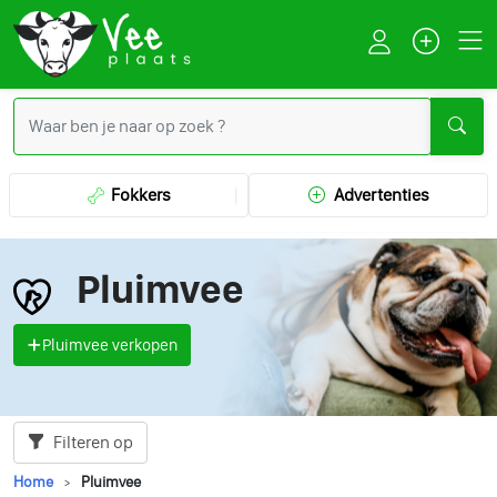
Fokkers
Advertenties
Pluimvee
Pluimvee verkopen
Filteren op
Home
Pluimvee