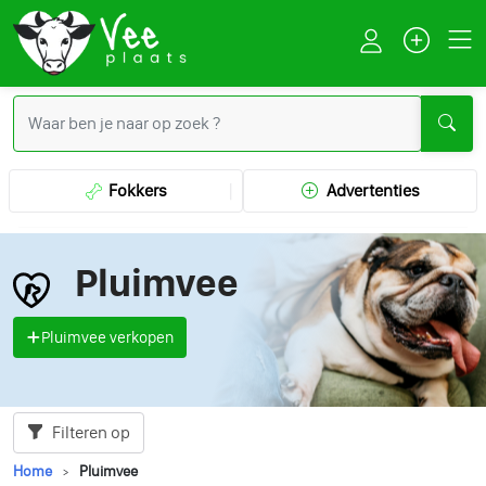
Fokkers
Advertenties
Pluimvee
Pluimvee verkopen
Filteren op
Home
Pluimvee