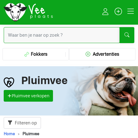
Fokkers
Advertenties
Pluimvee
Pluimvee verkopen
Filteren op
Home
Pluimvee