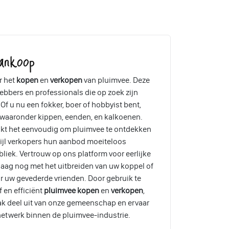
ankoop
r het
kopen
en
verkopen
van pluimvee. Deze
ebbers en professionals die op zoek zijn
Of u nu een fokker, boer of hobbyist bent,
, waaronder kippen, eenden, en kalkoenen.
akt het eenvoudig om pluimvee te ontdekken
wijl verkopers hun aanbod moeiteloos
liek. Vertrouw op ons platform voor eerlijke
aag nog met het uitbreiden van uw koppel of
r uw gevederde vrienden. Door gebruik te
 en efficiënt
pluimvee kopen
en
verkopen
,
ak deel uit van onze gemeenschap en ervaar
etwerk binnen de pluimvee-industrie.