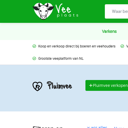
Varkens
Koop en verkoop direct bij boeren en veehouders
V
Grootste veeplatform van NL
Pluimvee
Pluimvee verkopen
wis alles