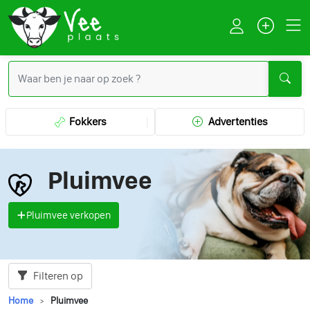
Fokkers
Advertenties
Pluimvee
Pluimvee verkopen
Filteren op
Home
Pluimvee