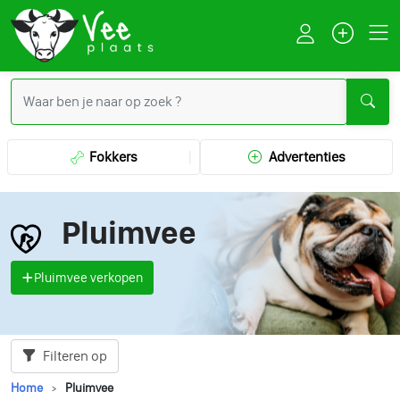
Fokkers
Advertenties
Pluimvee
Pluimvee verkopen
Filteren op
Home
Pluimvee