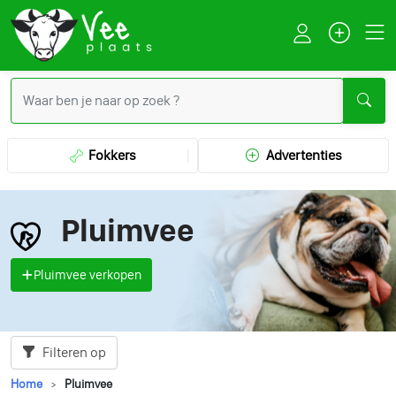
Fokkers
Advertenties
Pluimvee
Pluimvee verkopen
Filteren op
Home
Pluimvee