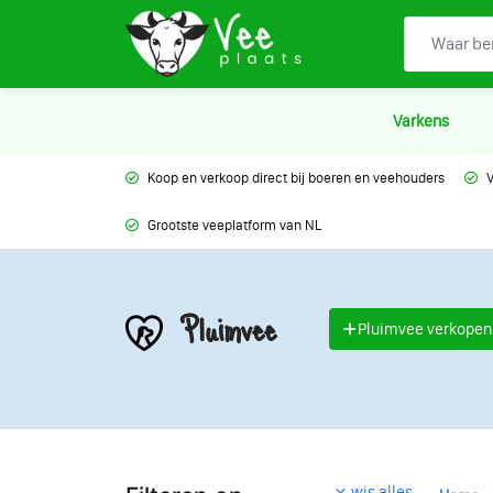
Varkens
Koop en verkoop direct bij boeren en veehouders
V
Grootste veeplatform van NL
Pluimvee
Pluimvee verkopen
wis alles