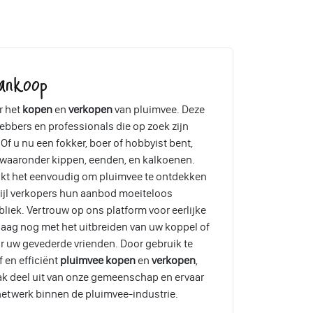
ankoop
r het
kopen
en
verkopen
van pluimvee. Deze
ebbers en professionals die op zoek zijn
Of u nu een fokker, boer of hobbyist bent,
, waaronder kippen, eenden, en kalkoenen.
akt het eenvoudig om pluimvee te ontdekken
wijl verkopers hun aanbod moeiteloos
liek. Vertrouw op ons platform voor eerlijke
aag nog met het uitbreiden van uw koppel of
r uw gevederde vrienden. Door gebruik te
 en efficiënt
pluimvee kopen
en
verkopen
,
ak deel uit van onze gemeenschap en ervaar
etwerk binnen de pluimvee-industrie.