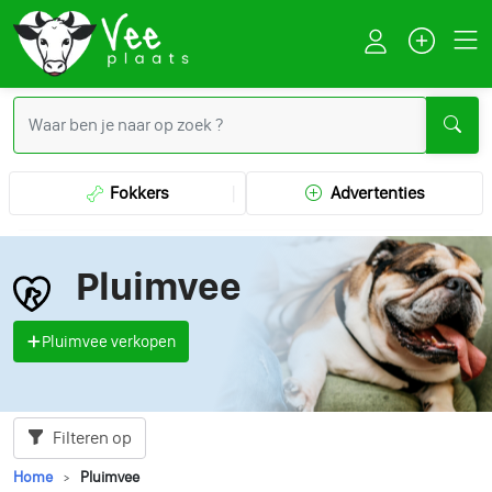
Fokkers
Advertenties
Pluimvee
Pluimvee verkopen
Filteren op
Home
Pluimvee