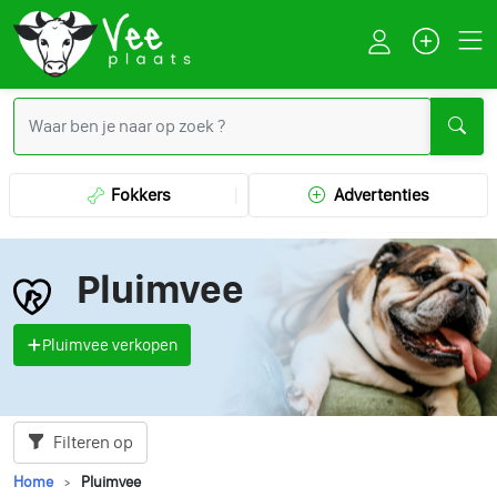
Fokkers
Advertenties
Pluimvee
Pluimvee verkopen
Filteren op
Home
Pluimvee