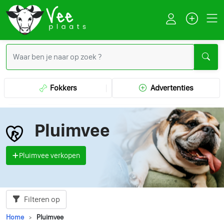
Fokkers
Advertenties
Pluimvee
Pluimvee verkopen
Filteren op
Home
Pluimvee