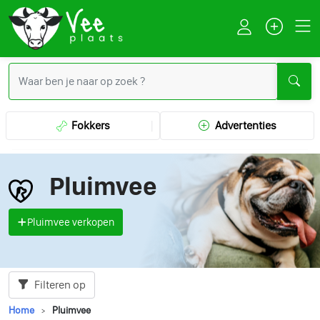
Fokkers
Advertenties
Pluimvee
Pluimvee verkopen
Filteren op
Home
Pluimvee