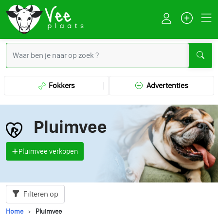
Fokkers
Advertenties
Pluimvee
Pluimvee verkopen
Filteren op
Home
Pluimvee