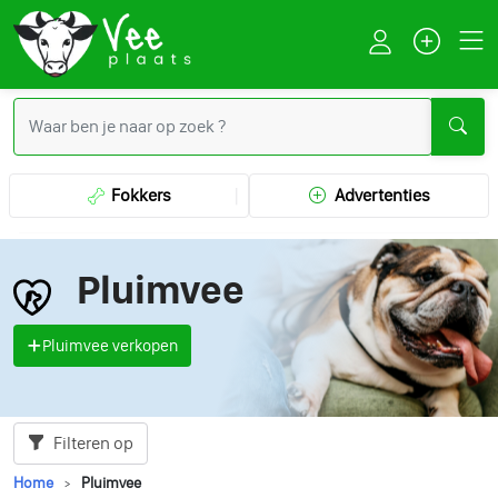
Fokkers
Advertenties
Pluimvee
Pluimvee verkopen
Filteren op
Home
Pluimvee